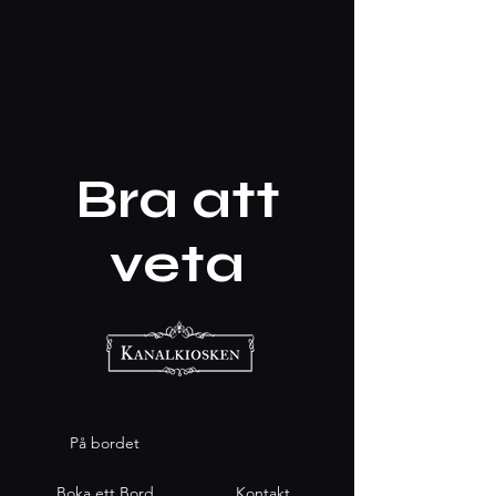
Bra att
veta
På bordet
Boka ett Bord
Kontakt