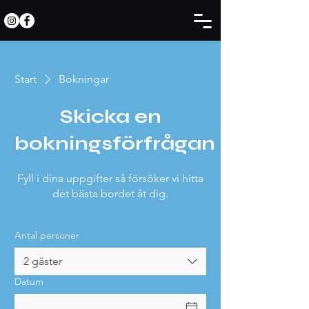
Start
Bokningar
Skicka en
bokningsförfrågan
Fyll i dina uppgifter så försöker vi hitta
det bästa bordet åt dig.
Antal personer
2 gäster
Datum