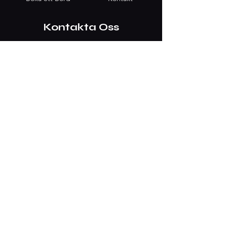
Kontakta Oss
026-25 25 26
info@kanalkiosken.com
Håll kontakt
Öppettider
Tis - Tor: 17 - 22
​​Fre - Lör: 16 - Sent
​Söndag: STÄNGT