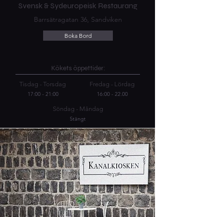
Svensk & Sydeuropeisk Restaurang
Barrsätragatan 36, Sandviken
Boka Bord
Kökets öppettider:
Tisdag - Torsdag
Fredag - Lördag
17:00 - 21:00
16:00 - 22.00
Söndag - Måndag
Stängt