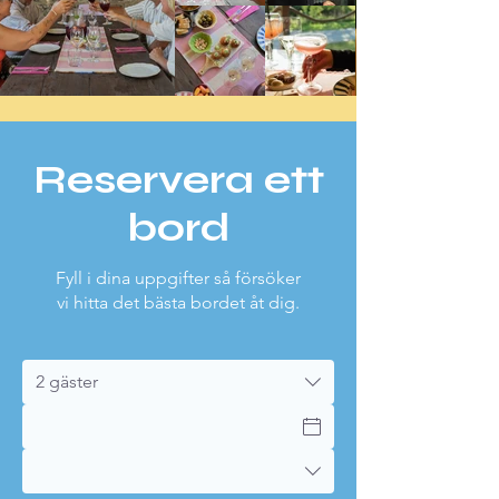
Reservera ett
bord
Fyll i dina uppgifter så försöker
vi hitta det bästa bordet åt dig.
2 gäster