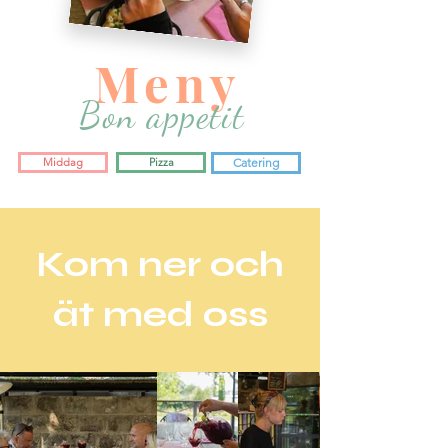
Meny
Bon appetit
Middag
Pizza
Catering
Kom ner och
ät med oss